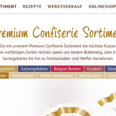
RTIMENT
REZEPTE
WERKSVERKAUF
ONLINESHO
emium Confiserie Sortim
Sie mit unserem Premium Confiserie Sortiment die höchste Klasse 
ie vielfältigen Sorten reichen dabei von zartem Blätterteig, über tr
Spritzgebäcke bis hin zu Schokoladen- und Waffel-Variationen.
sgebäcke
Saisongebäcke
Belgian Butters
Gruyters
Dest
cke
Mischungen
Waffel-Variationen
Spezialitäten
Spez